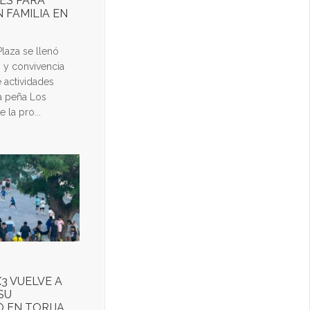
ES PARA
 FAMILIA EN
Plaza se llenó
n y convivencia
 actividades
a peña Los
 la pro...
d
3 VUELVE A
SU
 EN TORIJA