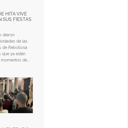
E HITA VIVE
 SUS FIESTAS
o dieron
ividades de las
es de Rebollosa
s que ya están
 momentos de...
d