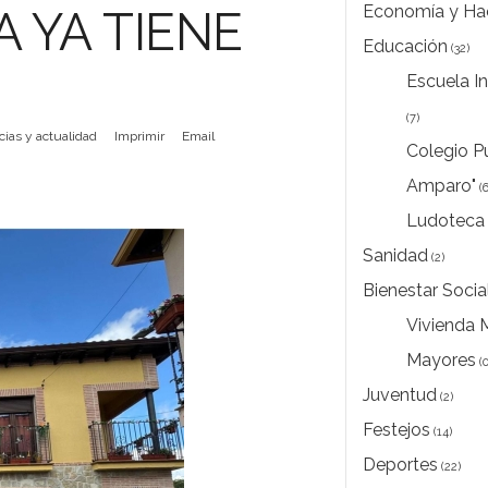
Economía y Ha
A YA TIENE
Educación
(32)
Escuela In
(7)
cias y actualidad
Imprimir
Email
Colegio Pú
Amparo"
(6
Ludoteca 
Sanidad
(2)
Bienestar Socia
Vivienda 
Mayores
(0
Juventud
(2)
Festejos
(14)
Deportes
(22)