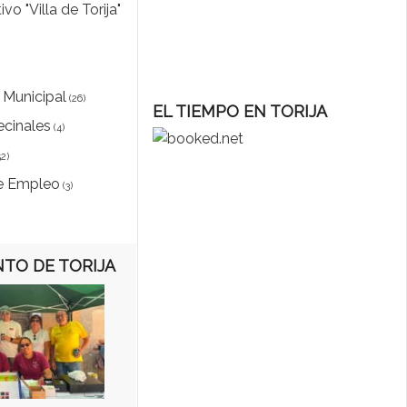
vo "Villa de Torija"
 Municipal
(26)
EL TIEMPO EN TORIJA
ecinales
(4)
2)
e Empleo
(3)
TO DE TORIJA