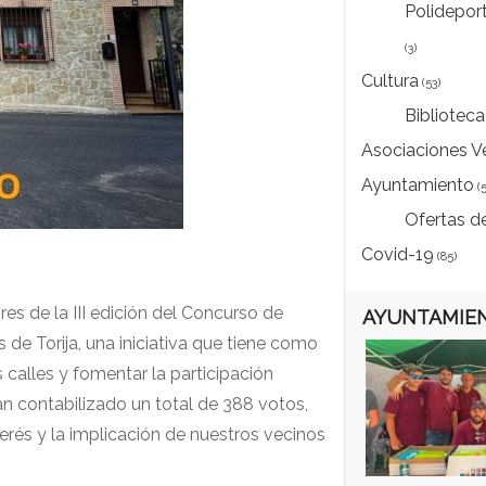
Polideporti
(3)
Cultura
(53)
Biblioteca
Asociaciones V
Ayuntamiento
(5
Ofertas d
Covid-19
(85)
s de la III edición del Concurso de
AYUNTAMIEN
 de Torija, una iniciativa que tiene como
 calles y fomentar la participación
han contabilizado un total de 388 votos,
terés y la implicación de nuestros vecinos