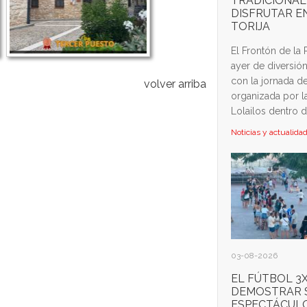
TRADICIONAL
DISFRUTAR EN
TORIJA
El Frontón de la 
ayer de diversió
con la jornada de
volver arriba
organizada por l
Lolailos dentro de
Noticias y actualida
03-08-2026
EL FÚTBOL 3X
DEMOSTRAR 
ESPECTÁCULO