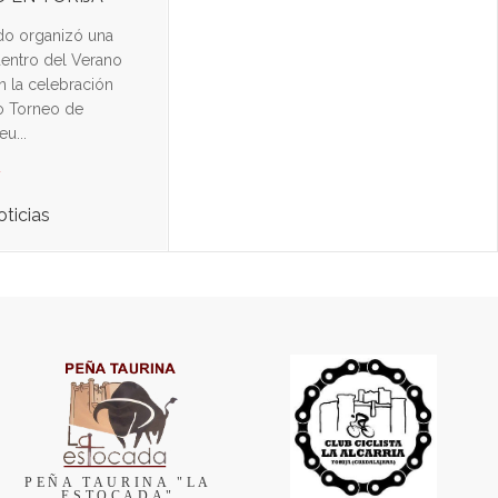
do organizó una
dentro del Verano
n la celebración
o Torneo de
u...
d
oticias
PEÑA TAURINA "LA
ESTOCADA"