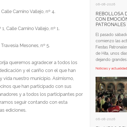
06-08-2026
Calle Camino Vallejo, nº 4.
REBOLLOSA D
CON EMOCIÓN
PATRONALES
, Calle Camino Vallejo, nº 1.
El pasado sábad
comienzo las act
 Travesía Mesones, nº 5.
Fiestas Patronal
de Hita, unos día
dejando grandes
rija queremos agradecer a todos los
Noticias y actualida
 dedicación y el cariño con el que han
 y vida nuestro municipio. Asimismo,
cinos que han participado con sus
nadores y a todos los participantes por
eramos seguir contando con esta
as ediciones.
06-08-2026