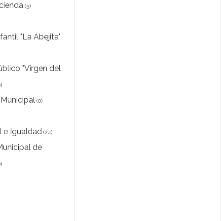
cienda
(5)
fantil "La Abejita"
blico "Virgen del
)
Municipal
(0)
l e Igualdad
(24)
Municipal de
)