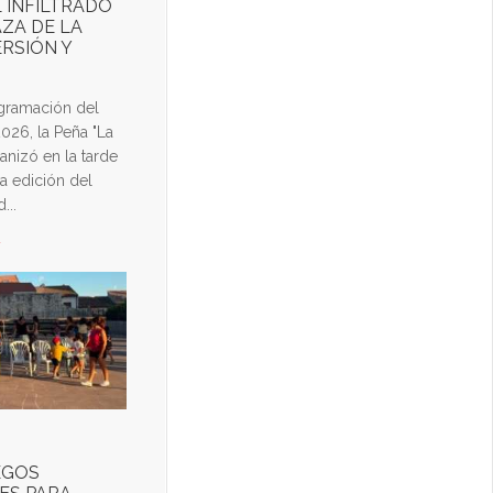
L INFILTRADO
AZA DE LA
ERSIÓN Y
ogramación del
026, la Peña "La
nizó en la tarde
a edición del
...
d
EGOS