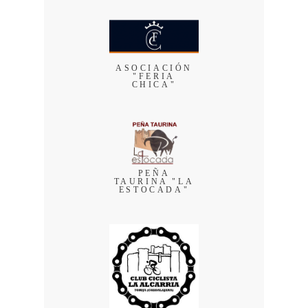
ASOCIACIÓN
"FERIA
CHICA"
PEÑA
TAURINA "LA
ESTOCADA"