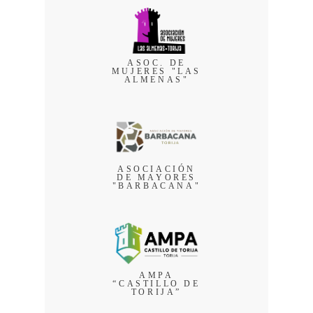
ASOC. DE
MUJERES "LAS
ALMENAS"
ASOCIACIÓN
DE MAYORES
"BARBACANA"
AMPA
“CASTILLO DE
TORIJA”