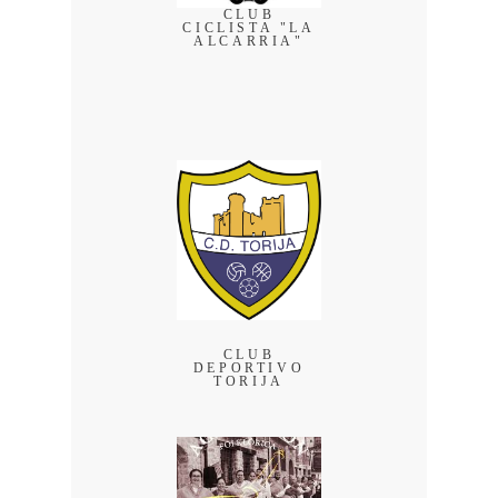
CLUB
CICLISTA "LA
ALCARRIA"
CLUB
DEPORTIVO
TORIJA