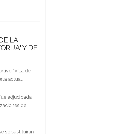
DE LA
ORIJA" Y DE
rtivo “Villa de
rta actual.
 fue adjudicada
izaciones de
e se sustituirán