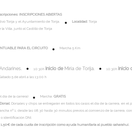
nscripciones: INSCRIPCIONES ABIERTAS
vo Torija y el Ayuntamiento de Torija.
Localidad:
Torija
la Villa, junto al Castillo de Torija
NTUABLE PARA EL CIRCUITO
Marcha 5 Km
Andarines.
inicio de
Miria de Torija.
inicio 
10:30h
10:30h
ábado 5 de abril a las 13:00 h
l día de la carrera)
Marcha:
GRATIS
 Dorsal:
Dorsales y chips se entregarán en todos los casos el día de la carrera, en el p
 Sancha nº 1, desde las 08.30 hasta 30 minutos previos al comienzo de la carrera, co
o identificación DNI.
 1,50€ de cada cuota de inscripción como ayuda humanitaria al pueblo saharahui.