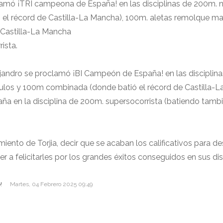
lamó ¡TRI campeona de España! en las disciplinas de 200m. 
 el récord de Castilla-La Mancha), 100m. aletas remolque ma
 Castilla-La Mancha
ista.
ejandro se proclamó ¡BI Campeón de España! en las disciplin
los y 100m combinada (donde batió el récord de Castilla-L
 en la disciplina de 200m. supersocorrista (batiendo tambi
ento de Torjia, decir que se acaban los calificativos para de
er a felicitarles por los grandes éxitos conseguidos en sus dis
!
!
Martes, 04 Febrero 2025 09:49