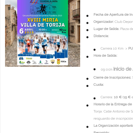
Fecha de Apertura de I
Organizador:
Club Deporti
Lugar de Salida:
Plaza de 
Distancia:
Carrera 10 Km >
PU
Hora de Salida:
inicio de
09:00h
Cierre de Inscripciones:
S
Cuota:
Carrera:
10 €
(
15 €
e
Horario de la Entrega de
Torija: Calle Antonio de
resguardo de inscripción 
La Organización aportará
Recorrido: