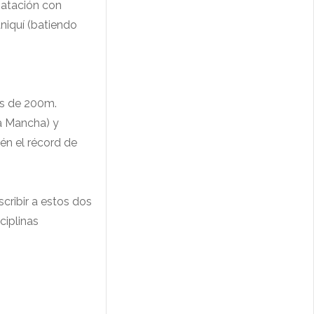
natación con
niquí (batiendo
as de 200m.
a Mancha) y
én el récord de
scribir a estos dos
ciplinas