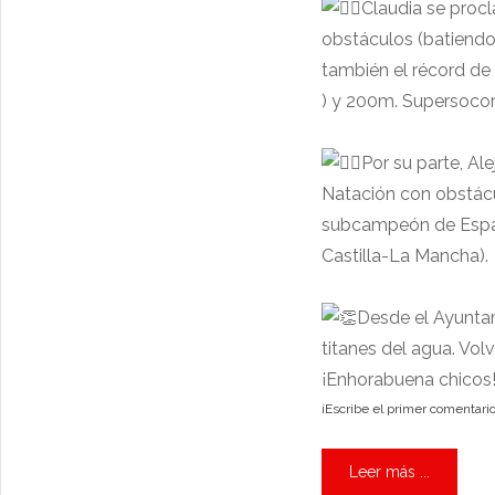
Claudia se proc
obstáculos (batiendo
también el récord de
) y 200m. Supersocorr
Por su parte, Al
Natación con obstácu
subcampeón de España
Castilla-La Mancha).
Desde el Ayuntami
titanes del agua. Volv
¡Enhorabuena chicos
¡Escribe el primer comentario
Leer más ...