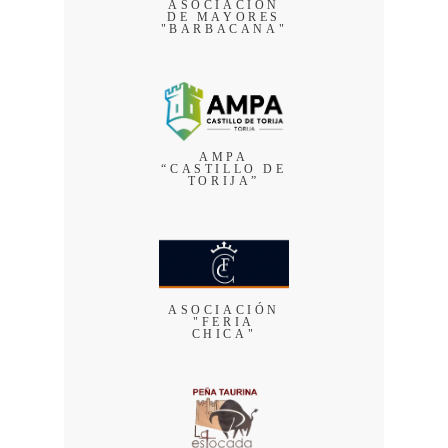
ASOCIACIÓN
DE MAYORES
"BARBACANA"
AMPA
“CASTILLO DE
TORIJA”
ASOCIACIÓN
"FERIA
CHICA"