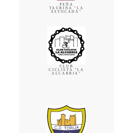
PEÑA
TAURINA "LA
ESTOCADA"
CLUB
CICLISTA "LA
ALCARRIA"