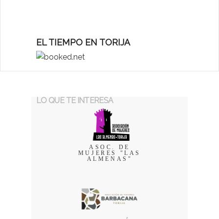
EL TIEMPO EN TORIJA
LO QUE TE INTERESA
ASOC. DE
MUJERES "LAS
ALMENAS"