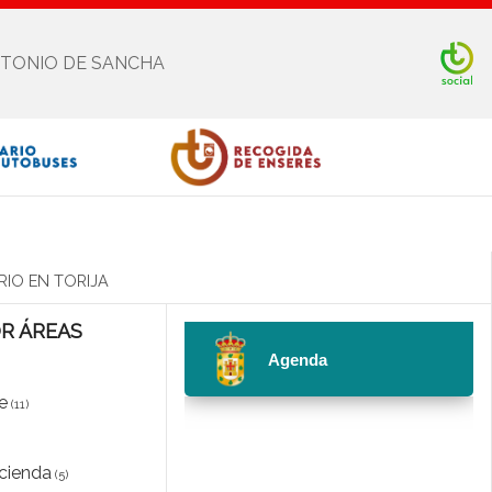
NTONIO DE SANCHA
Facebook
Twitter
Youtube
Instagram
IO EN TORIJA
OR ÁREAS
e
(11)
cienda
(5)