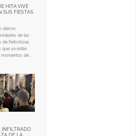
E HITA VIVE
 SUS FIESTAS
o dieron
ividades de las
es de Rebollosa
s que ya están
 momentos de...
d
L INFILTRADO
AZA DE LA