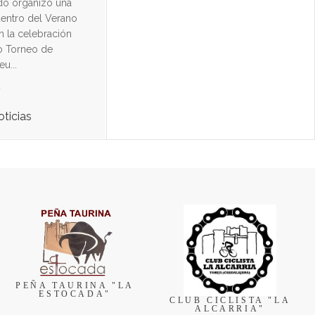
do organizó una
dentro del Verano
n la celebración
o Torneo de
u...
d
oticias
PEÑA TAURINA "LA
ESTOCADA"
CLUB CICLISTA "LA
ALCARRIA"