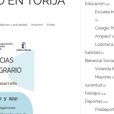
O EN TORIJA
Educación
(32)
Escuela In
(7)
Noticias y actualidad
Imprimir
Email
Colegio Pú
Amparo"
(6
Ludoteca 
Sanidad
(2)
Bienestar Socia
Vivienda 
Mayores
(0
Juventud
(2)
Festejos
(14)
Deportes
(22)
Polideporti