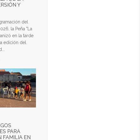
ERSIÓN Y
ogramación del
026, la Peña "La
nizó en la tarde
a edición del
...
d
EGOS
ES PARA
 FAMILIA EN