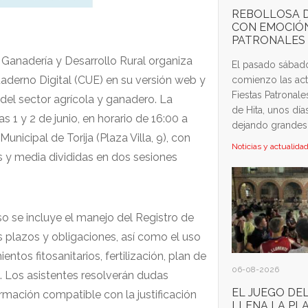
REBOLLOSA D
CON EMOCIÓN
PATRONALES
, Ganadería y Desarrollo Rural organiza
El pasado sábad
uaderno Digital (CUE) en su versión web y
comienzo las act
Fiestas Patronal
 del sector agrícola y ganadero. La
de Hita, unos día
s 1 y 2 de junio, en horario de 16:00 a
dejando grandes
Municipal de Torija (Plaza Villa, 9), con
Noticias y actualida
s y media divididas en dos sesiones
so se incluye el manejo del Registro de
 plazos y obligaciones, así como el uso
entos fitosanitarios, fertilización, plan de
06-08-2026
. Los asistentes resolverán dudas
EL JUEGO DE
ormación compatible con la justificación
LLENA LA PL