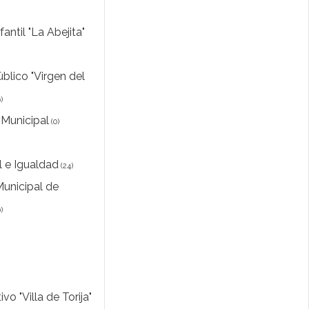
fantil "La Abejita"
blico "Virgen del
)
Municipal
(0)
l e Igualdad
(24)
Municipal de
)
vo "Villa de Torija"