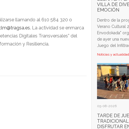
VILLA DE DIV
EMOCIÓN
alizarse llamando al 610 584 320 o
Dentro de la pr
Verano Cultural 2
.clm@tragsa.es
.
La actividad se enmarca
Envodokada" orga
encias Digitales Transversales” del
de ayer una nuev
ormación y Resiliencia.
Juego del Infiltrad
Noticias y actualida
05-08-2026
TARDE DE JU
TRADICIONAL
DISFRUTAR EN