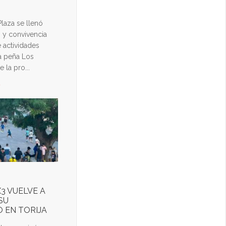
Plaza se llenó
n y convivencia
 actividades
a peña Los
 la pro...
d
3 VUELVE A
SU
 EN TORIJA