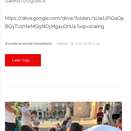
Galería fotográfica:
https://drive.google.com/drive/folders/1UwLlFlQaOp
BQyTU2HwMQ9NC5Mg4uOhU4?usp=sharing
¡Escribe el primer comentario!
Martes, 28 Julio 2026 11:56
Leer más ...