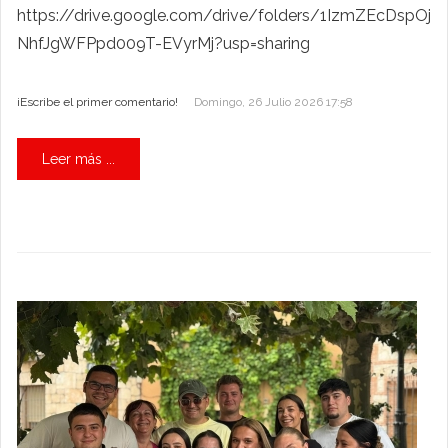
https://drive.google.com/drive/folders/1IzmZEcDspOj
NhfJgWFPpd009T-EVyrMj?usp=sharing
¡Escribe el primer comentario!
Domingo, 26 Julio 2026 17:58
Leer más ...