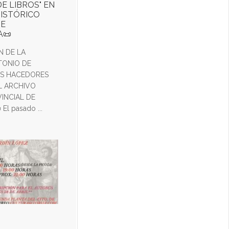
E LIBROS" EN
HISTÓRICO
DE
A📜
N DE LA
TONIO DE
OS HACEDORES
EL ARCHIVO
INCIAL DE
l pasado ...