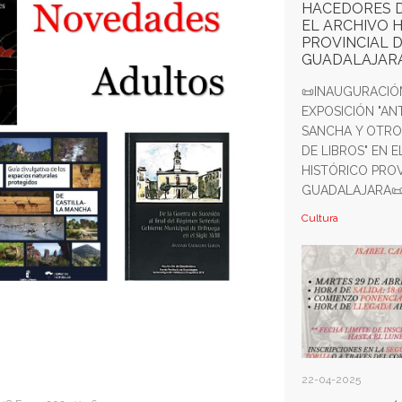
HACEDORES D
EL ARCHIVO 
PROVINCIAL 
GUADALAJAR
📜INAUGURACIÓ
EXPOSICIÓN "AN
SANCHA Y OTR
DE LIBROS" EN 
HISTÓRICO PROV
GUADALAJARA📜 E
Cultura
22-04-2025