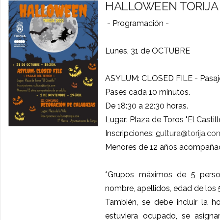
HALLOWEEN TORIJA 
- Programación -
Lunes, 31 de OCTUBRE
ASYLUM: CLOSED FILE - Pasaje
Pases cada 10 minutos.
De 18:30 a 22:30 horas.
Lugar: Plaza de Toros "El Castill
Inscripciones:
c
ultura@torija.co
Menores de 12 años acompañad
*Grupos máximos de 5 person
nombre, apellidos, edad de los 
También, se debe incluir la h
estuviera ocupado, se asigna