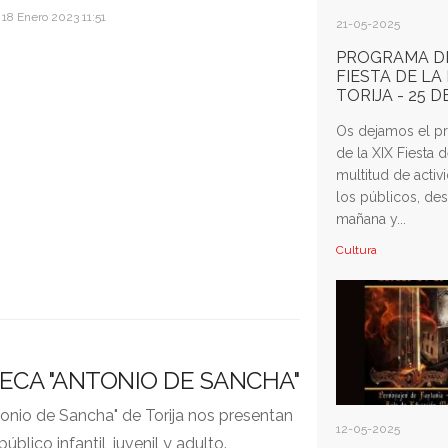
 18 Enero 2023 11:51
21-05-2025
PROGRAMA DE
FIESTA DE LA
TORIJA - 25 
Os dejamos el p
de la XIX Fiesta d
multitud de acti
los públicos, des
mañana y...
Cultura
ECA "ANTONIO DE SANCHA"
tonio de Sancha" de Torija nos presentan
12-05-2025
blico infantil, juvenil y adulto.