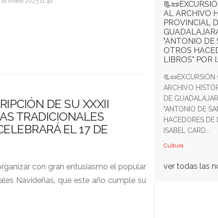
 18 Enero 2023 11:46
📃📜EXCURSI
AL ARCHIVO 
PROVINCIAL 
GUADALAJARA
"ANTONIO DE
OTROS HACE
LIBROS" POR I
📃📜EXCURSIÓN
ARCHIVO HISTÓ
DE GUADALAJAR
RIPCIÓN DE SU XXXII
"ANTONIO DE S
AS TRADICIONALES
HACEDORES DE 
CELEBRARÁ EL 17 DE
ISABEL CARD...
Cultura
ver todas las n
 organizar con gran entusiasmo el popular
ales Navideñas, que este año cumple su