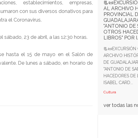
📃📜EXCURSI
ciones, establecimientos, empresas,
AL ARCHIVO 
 sumaron con sus diversos donativos para
PROVINCIAL 
tra el Coronavirus.
GUADALAJARA
"ANTONIO DE
OTROS HACE
l sábado, 23 de abril, a las 12:30 horas.
LIBROS" POR I
📃📜EXCURSIÓN
rse hasta el 15 de mayo en el Salón de
ARCHIVO HISTÓ
DE GUADALAJAR
valente. De lunes a sábado, en horario de
"ANTONIO DE S
HACEDORES DE 
ISABEL CARD...
Cultura
ver todas las n