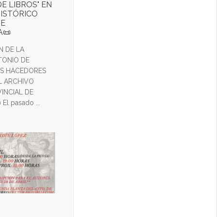
E LIBROS" EN
HISTÓRICO
DE
A📜
N DE LA
TONIO DE
OS HACEDORES
EL ARCHIVO
INCIAL DE
l pasado ...