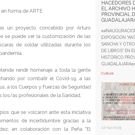
HACEDORES D
EL ARCHIVO 
en forma de ARTE
PROVINCIAL 
GUADALAJAR
 es un proyecto concebido por Arturo
📜INAUGURACIÓ
ue se puede ver la customización de las
EXPOSICIÓN "AN
SANCHA Y OTR
caras de soldar utilizadas durante los
DE LIBROS" EN 
pandemia.
HISTÓRICO PROV
GUADALAJARA📜 E
retende rendir homenaje a toda la gente
Cultura
chando por combatir el Covid-19, a las
irus, a los Cuerpos y Fuerzas de Seguridad
s los/as profesionales de la Sanidad.
ipios que se volcaron ante esta iniciativa
mentos de incertidumbre gracias a la
22-04-2025
ández, en colaboración con la Peña "El