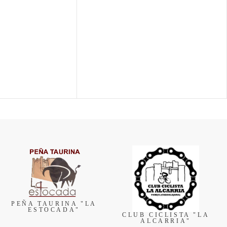
PEÑA TAURINA "LA
ESTOCADA"
CLUB CICLISTA "LA
ALCARRIA"