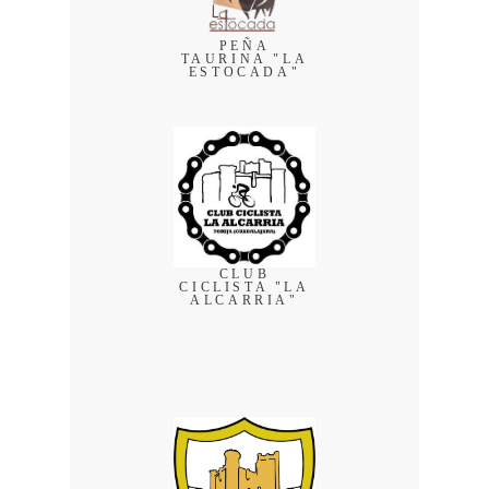
PEÑA
TAURINA "LA
ESTOCADA"
CLUB
CICLISTA "LA
ALCARRIA"