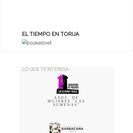
EL TIEMPO EN TORIJA
LO QUE TE INTERESA
ASOC. DE
MUJERES "LAS
ALMENAS"