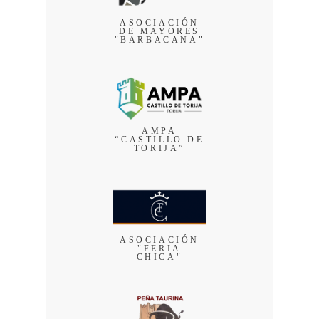
ASOCIACIÓN
DE MAYORES
"BARBACANA"
AMPA
“CASTILLO DE
TORIJA”
ASOCIACIÓN
"FERIA
CHICA"