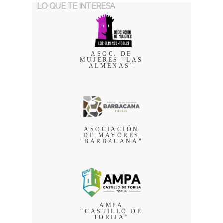
LO QUE TE INTERESA
ASOC. DE
MUJERES "LAS
ALMENAS"
ASOCIACIÓN
DE MAYORES
"BARBACANA"
AMPA
“CASTILLO DE
TORIJA”