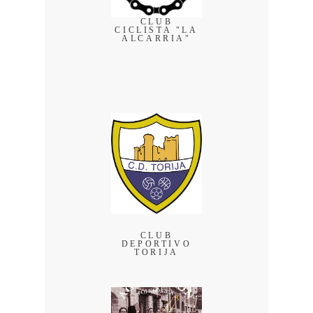
CLUB
CICLISTA "LA
ALCARRIA"
CLUB
DEPORTIVO
TORIJA