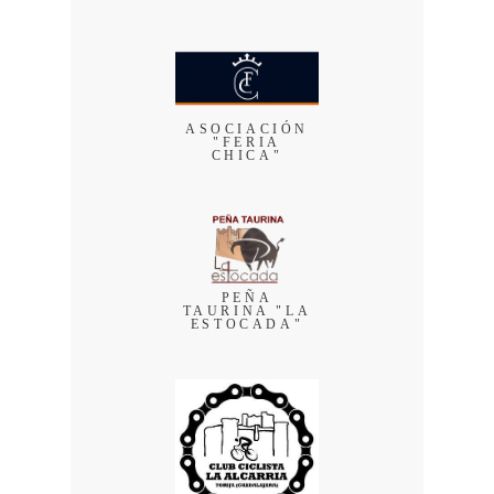
ASOCIACIÓN
"FERIA
CHICA"
PEÑA
TAURINA "LA
ESTOCADA"