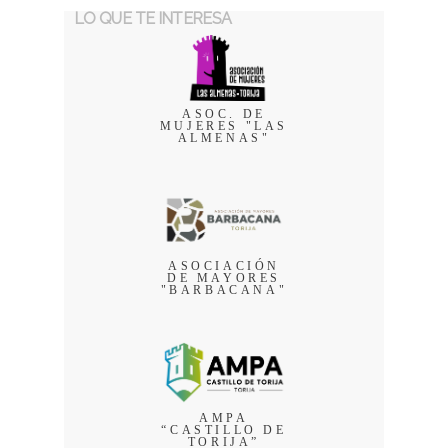
LO QUE TE INTERESA
ASOC. DE
MUJERES "LAS
ALMENAS"
ASOCIACIÓN
DE MAYORES
"BARBACANA"
AMPA
“CASTILLO DE
TORIJA”