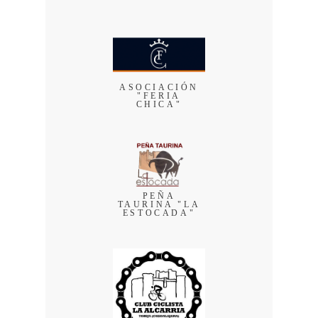
ASOCIACIÓN
"FERIA
CHICA"
PEÑA
TAURINA "LA
ESTOCADA"