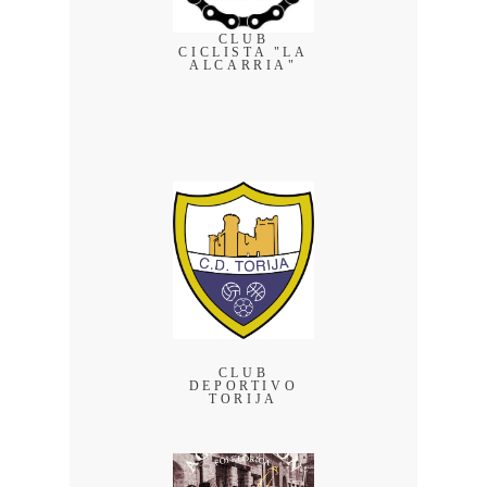
CLUB
CICLISTA "LA
ALCARRIA"
CLUB
DEPORTIVO
TORIJA