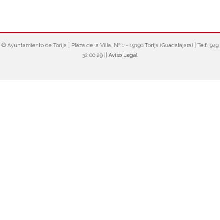
© Ayuntamiento de Torija‎ | Plaza de la Villa, Nº 1 - 19190 Torija (Guadalajara) | Telf. 949
32 00 29 ||
Aviso Legal