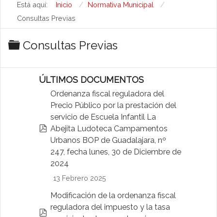
Está aquí:
Inicio
Normativa Municipal
Consultas Previas
C
Consultas Previas
a
r
ÚLTIMOS DOCUMENTOS
p
Ordenanza fiscal reguladora del
e
Precio Público por la prestación del
t
servicio de Escuela Infantil La
p
Abejita Ludoteca Campamentos
a
d
Urbanos BOP de Guadalajara, nº
f
247, fecha lunes, 30 de Diciembre de
2024
13 Febrero 2025
Modificación de la ordenanza fiscal
reguladora del impuesto y la tasa
p