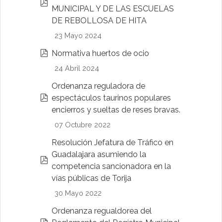
p
MUNICIPAL Y DE LAS ESCUELAS
d
DE REBOLLOSA DE HITA
f
23 Mayo 2024
p
Normativa huertos de ocio
d
24 Abril 2024
f
Ordenanza reguladora de
p
espectáculos taurinos populares
d
encierros y sueltas de reses bravas.
f
07 Octubre 2022
Resolución Jefatura de Tráfico en
Guadalajara asumiendo la
p
competencia sancionadora en la
d
vías públicas de Torija
f
30 Mayo 2022
Ordenanza regualdorea del