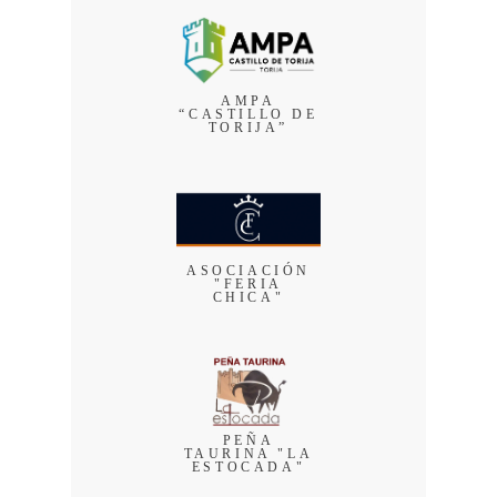
AMPA
“CASTILLO DE
TORIJA”
ASOCIACIÓN
"FERIA
CHICA"
PEÑA
TAURINA "LA
ESTOCADA"